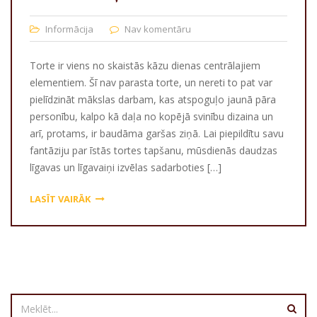
Informācija
Nav komentāru
Torte ir viens no skaistās kāzu dienas centrālajiem
elementiem. Šī nav parasta torte, un nereti to pat var
pielīdzināt mākslas darbam, kas atspoguļo jaunā pāra
personību, kalpo kā daļa no kopējā svinību dizaina un
arī, protams, ir baudāma garšas ziņā. Lai piepildītu savu
fantāziju par īstās tortes tapšanu, mūsdienās daudzas
līgavas un līgavaiņi izvēlas sadarboties […]
LASĪT VAIRĀK