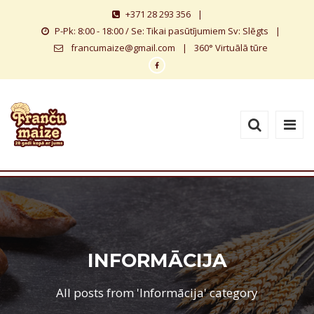
+371 28 293 356
|
P-Pk: 8:00 - 18:00 / Se: Tikai pasūtījumiem Sv: Slēgts
|
francumaize@gmail.com
|
360° Virtuālā tūre
INFORMĀCIJA
All posts from 'Informācija' category