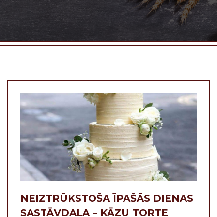
NEIZTRŪKSTOŠA ĪPAŠĀS DIENAS
SASTĀVDAĻA – KĀZU TORTE