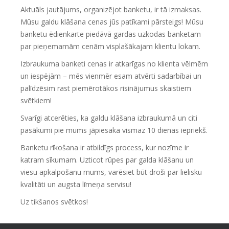
Aktuāls jautājums, organizējot banketu, ir tā izmaksas.
Mūsu galdu klāšana cenas jūs patīkami pārsteigs! Mūsu
banketu ēdienkarte piedāvā gardas uzkodas banketam
par pieņemamām cenām visplašākajam klientu lokam.
Izbraukuma banketi cenas ir atkarīgas no klienta vēlmēm
un iespējām – mēs vienmēr esam atvērti sadarbībai un
palīdzēsim rast piemērotākos risinājumus skaistiem
svētkiem!
Svarīgi atcerēties, ka galdu klāšana izbraukumā un citi
pasākumi pie mums jāpiesaka vismaz 10 dienas iepriekš.
Banketu rīkošana ir atbildīgs process, kur nozīme ir
katram sīkumam. Uzticot rūpes par galda klāšanu un
viesu apkalpošanu mums, varēsiet būt droši par lielisku
kvalitāti un augsta līmeņa servisu!
Uz tikšanos svētkos!