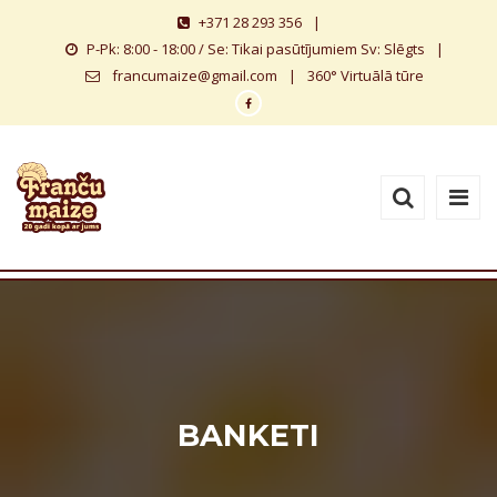
+371 28 293 356
|
P-Pk: 8:00 - 18:00 / Se: Tikai pasūtījumiem Sv: Slēgts
|
francumaize@gmail.com
|
360° Virtuālā tūre
BANKETI