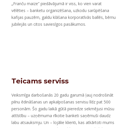
„Franču maize” piedāvājumā ir viss, ko vien varat
vēlēties – banketu organizēšana, uzkodu sarūpēšana
kafijas pauzēm, galdu klāšana korporatīvās ballēs, bērnu
jubilejās un citos saviesīgos pasākumos.
Teicams serviss
Veiksmīga darbošanās 20 gadu garumā ļauj nodrošināt
pilnu ēdināšanas un apkalpošanas servisu līdz pat 500
personām. Šo gadu laikā gūtā pieredze sekmējusi mūsu
attīstību – uzņēmuma rīkotie banketi saņēmuši daudz
labu atsauksmju. Un – lojālie klienti, kas atkārtoti mums