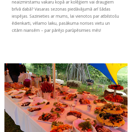
neaizmirstamu vakaru kopā ar kolēģiem vai draugiem
brīvā dabā? Vasaras sezonas piedāvājumā arī šādas
iespējas. Sazinieties ar mums, lai vienotos par atbilstošu
ēdienkarti, vēlamo laiku, pasākuma norises vietu un
citām niansēm – par pārējo parūpēsimies mēs!