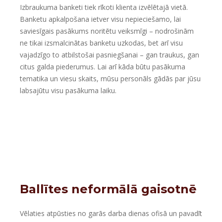
Izbraukuma banketi tiek rīkoti klienta izvēlētajā vietā.
Banketu apkalpošana ietver visu nepieciešamo, lai
saviesīgais pasākums noritētu veiksmīgi – nodrošinām
ne tikai izsmalcinātas banketu uzkodas, bet arī visu
vajadzīgo to atbilstošai pasniegšanai – gan traukus, gan
citus galda piederumus. Lai arī kāda būtu pasākuma
tematika un viesu skaits, mūsu personāls gādās par jūsu
labsajūtu visu pasākuma laiku.
Ballītes neformālā gaisotnē
Vēlaties atpūsties no garās darba dienas ofisā un pavadīt