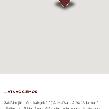
… ATNĀC CIEMOS
Gaidīsim jūs mūsu kafejnīcā Rīgā, Matīsa ielā 40/42. Ja maltīti
vēlaties baudīt birojā vai mājās, piezvaniet mums, lai vienotos